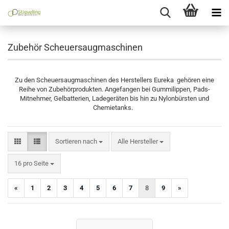
Zubehör Scheuersaugmaschinen
Zu den Scheuersaugmaschinen des Herstellers Eureka gehören eine
Reihe von Zubehörprodukten. Angefangen bei Gummilippen, Pads-
Mitnehmer, Gelbatterien, Ladegeräten bis hin zu Nylonbürsten und
Chemietanks.
Sortieren nach
Sortieren nach
Alle Hersteller
pro Seite
16 pro Seite
«
1
2
3
4
5
6
7
8
9
»