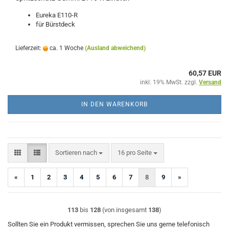
Eureka E110-R
für Bürstdeck
Lieferzeit:
ca. 1 Woche
(Ausland abweichend)
60,57 EUR
inkl. 19% MwSt. zzgl.
Versand
IN DEN WARENKORB
Sortieren nach
pro Seite
Sortieren nach
16 pro Seite
«
1
2
3
4
5
6
7
8
9
»
113
bis
128
(von insgesamt
138
)
Sollten Sie ein Produkt vermissen, sprechen Sie uns gerne telefonisch