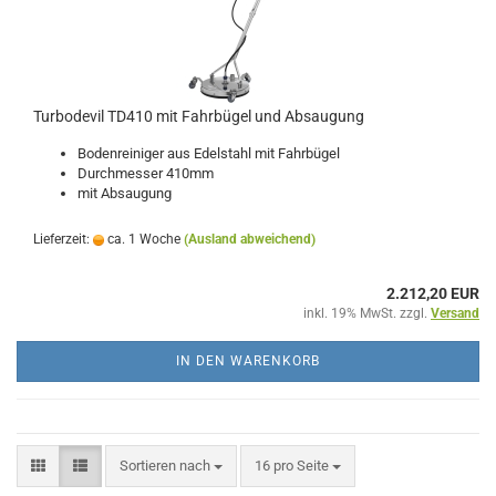
Turbodevil TD410 mit Fahrbügel und Absaugung
Bodenreiniger aus Edelstahl mit Fahrbügel
Durchmesser 410mm
mit Absaugung
Lieferzeit:
ca. 1 Woche
(Ausland abweichend)
2.212,20 EUR
inkl. 19% MwSt. zzgl.
Versand
IN DEN WARENKORB
Sortieren nach
pro Seite
Sortieren nach
16 pro Seite