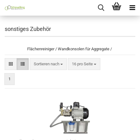
sonstiges Zubehör
Flächenreiniger / Wandkonsolen für Aggregate /
Sortieren nach
pro Seite
Sortieren nach
16 pro Seite
1