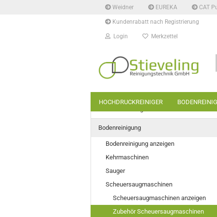
Weidner
EUREKA
CAT P
Kundenrabatt nach Registrierung
Login
Merkzettel
HOCHDRUCKREINIGER
BODENREINI
Hochdruckreiniger
Bodenreinigung
Bodenreinigung anzeigen
Kehrmaschinen
Sauger
Scheuersaugmaschinen
Scheuersaugmaschinen anzeigen
Zubehör Scheuersaugmaschinen