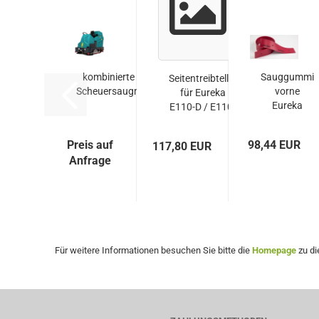
kombinierte Kehr- und
Sauggummi
Seitentreibteller
Scheuersaugmaschine...
vorne
für Eureka
Eureka
E110-D / E110-
E110 - D /
R...
E110...
Preis auf
98,44 EUR
117,80 EUR
Anfrage
Für weitere Informationen besuchen Sie bitte die
Homepage
zu di