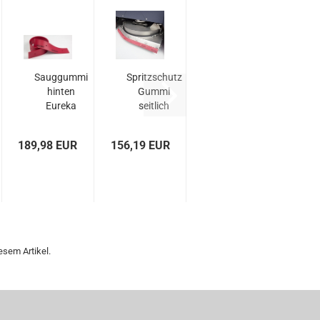
Sauggummi
Spritzschutz
hinten
Gummi
Eureka
seitlich
E110 - D /
E110-D
E110...
Linatex...
189,98 EUR
156,19 EUR
esem Artikel.