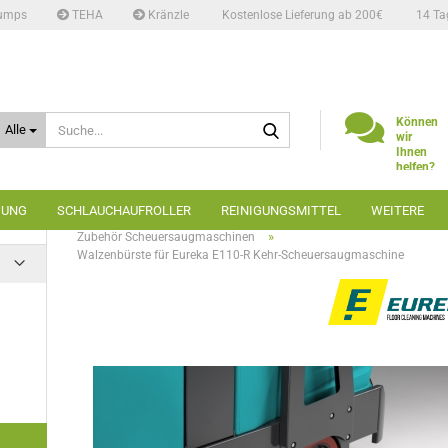
umps
TEHA
Kränzle
Kostenlose Lieferung ab 200€
14 Ta
Suche...
Können
Alle
wir
Ihnen
helfen?
Telefon:
02662
GUNG
SCHLAUCHAUFROLLER
REINIGUNGSMITTEL
WEITERE
6666
»
»
»
Startseite
Bodenreinigung
Scheuersaugmaschinen
»
Zubehör Scheuersaugmaschinen
Walzenbürste für Eureka E110-R Kehr-Scheuersaugmaschine