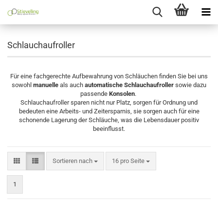
Schlauchaufroller
Für eine fachgerechte Aufbewahrung von Schläuchen finden Sie bei uns
sowohl
manuelle
als auch
automatische
Schlauchaufroller
sowie dazu
passende
Konsolen
.
Schlauchaufroller sparen nicht nur Platz, sorgen für Ordnung und
bedeuten eine Arbeits- und Zeitersparnis, sie sorgen auch für eine
schonende Lagerung der Schläuche, was die Lebensdauer positiv
beeinflusst.
Sortieren nach
pro Seite
Sortieren nach
16 pro Seite
1