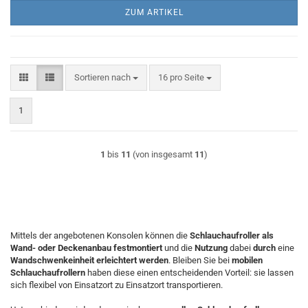
ZUM ARTIKEL
Sortieren nach
pro Seite
Sortieren nach
16 pro Seite
1
1
bis
11
(von insgesamt
11
)
Mittels der angebotenen Konsolen können die
Schlauchaufroller als
Wand- oder Deckenanbau festmontiert
und die
Nutzung
dabei
durch
eine
Wandschwenkeinheit erleichtert werden
. Bleiben Sie bei
mobilen
Schlauchaufrollern
haben diese einen entscheidenden Vorteil: sie lassen
sich flexibel von Einsatzort zu Einsatzort transportieren.