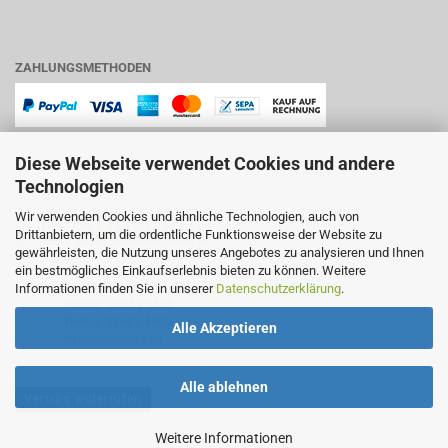
ZAHLUNGSMETHODEN
Diese Webseite verwendet Cookies und andere
Technologien
Wir verwenden Cookies und ähnliche Technologien, auch von
Drittanbietern, um die ordentliche Funktionsweise der Website zu
gewährleisten, die Nutzung unseres Angebotes zu analysieren und Ihnen
ein bestmögliches Einkaufserlebnis bieten zu können. Weitere
Lindenstraße 11
Informationen finden Sie in unserer
Datenschutzerklärung
.
57644 Hattert
Telefon
02662 6666
Telefax 02662 4920
Alle Akzeptieren
info@stieveling.de
Alle ablehnen
Vertrag widerrufen
Weitere Informationen