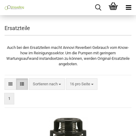
Ersatzteile
Auch bei den Ersatzteilen macht Annovi Reverberi Gebrauch vom Know-
how im Reinigungssektor. Um die Pumpen mit geringem
Wartungsaufwand instandsetzen zu können, werden Original-Ersatzteile
angeboten.
Sortieren nach
pro Seite
Sortieren nach
16 pro Seite
1