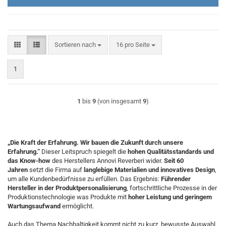
Sortieren nach
pro Seite
Sortieren nach
16 pro Seite
1
1
bis
9
(von insgesamt
9
)
„Die Kraft der Erfahrung. Wir bauen die Zukunft durch unsere
Erfahrung.“
Dieser Leitspruch spiegelt die
hohen Qualitätsstandards und
das Know-how
des Herstellers Annovi Reverberi wider.
Seit 60
Jahren
setzt die Firma auf
langlebige Materialien und innovatives Design
,
um alle Kundenbedürfnisse zu erfüllen. Das Ergebnis:
Führender
Hersteller in der Produktpersonalisierung
, fortschrittliche Prozesse in der
Produktionstechnologie was Produkte mit
hoher Leistung und geringem
Wartungsaufwand
ermöglicht.
Auch das Thema Nachhaltigkeit kommt nicht zu kurz, bewusste Auswahl