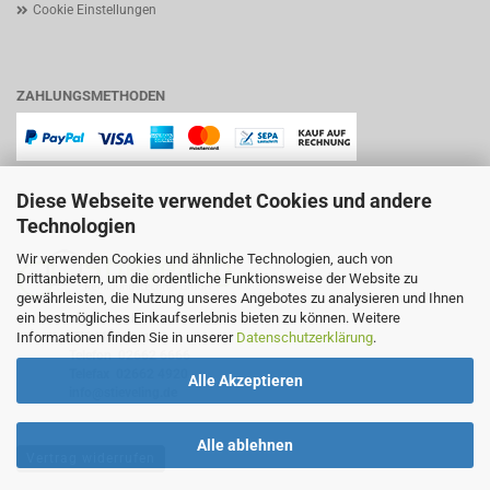
Cookie Einstellungen
ZAHLUNGSMETHODEN
Diese Webseite verwendet Cookies und andere
Technologien
Wir verwenden Cookies und ähnliche Technologien, auch von
Drittanbietern, um die ordentliche Funktionsweise der Website zu
gewährleisten, die Nutzung unseres Angebotes zu analysieren und Ihnen
ein bestmögliches Einkaufserlebnis bieten zu können. Weitere
Lindenstraße 11
Informationen finden Sie in unserer
Datenschutzerklärung
.
57644 Hattert
Telefon
02662 6666
Telefax 02662 4920
Alle Akzeptieren
info@stieveling.de
Alle ablehnen
Vertrag widerrufen