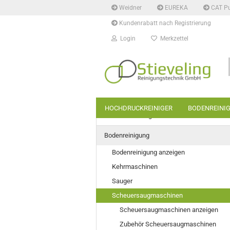
Weidner
EUREKA
CAT P
Kundenrabatt nach Registrierung
Login
Merkzettel
HOCHDRUCKREINIGER
BODENREINI
Hochdruckreiniger
Bodenreinigung
Bodenreinigung anzeigen
Kehrmaschinen
Sauger
Scheuersaugmaschinen
Scheuersaugmaschinen anzeigen
Zubehör Scheuersaugmaschinen