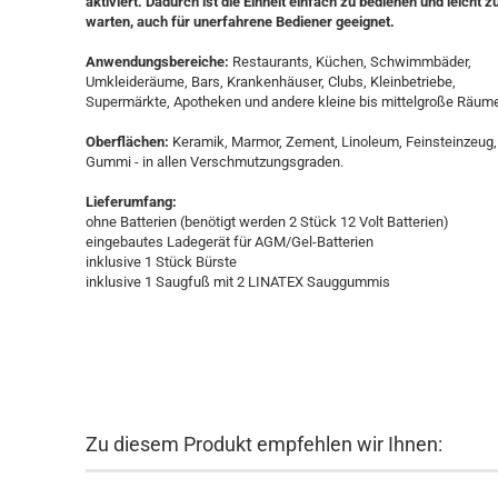
aktiviert. Dadurch ist die Einheit einfach zu bedienen und leicht z
warten, auch für unerfahrene Bediener geeignet.
Anwendungsbereiche:
Restaurants, Küchen, Schwimmbäder,
Umkleideräume, Bars, Krankenhäuser, Clubs, Kleinbetriebe,
Supermärkte, Apotheken und andere kleine bis mittelgroße Räum
Oberflächen:
Keramik, Marmor, Zement, Linoleum, Feinsteinzeug,
Gummi - in allen Verschmutzungsgraden.
Lieferumfang:
ohne Batterien (benötigt werden 2 Stück 12 Volt Batterien)
eingebautes Ladegerät für AGM/Gel-Batterien
inklusive 1 Stück Bürste
inklusive 1 Saugfuß mit 2 LINATEX Sauggummis
Zu diesem Produkt empfehlen wir Ihnen: