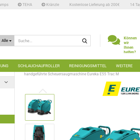
umps
TEHA
Kränzle
Kostenlose Lieferung ab 200€
14 Ta
Suche...
Können
Alle
wir
Ihnen
helfen?
Telefon:
02662
GUNG
SCHLAUCHAUFROLLER
REINIGUNGSMITTEL
WEITERE
6666
»
»
»
Startseite
Bodenreinigung
Scheuersaugmaschinen
handgeführte Scheuersaugmaschine Eureka E55 Trac M