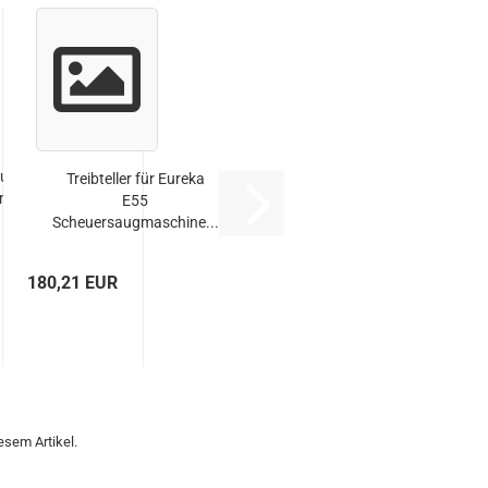
Eureka E55
Treibteller für Eureka
maschine...
E55
Scheuersaugmaschine...
180,21 EUR
esem Artikel.