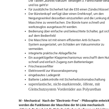
Die Tasten „Bürste/Vakuum“ betätigen 3. Fahrschalter bet
und los geht’s!
für zusätzliche Sicherheit hat die E55 einen Zündschlüssel
Der Bürstenkopf verfügt über einen Drehknopf, um den
Neigungswinkel desselben einzustellen und die Lenkung d
Maschine zu vereinfachen. Die Bürste kann schnell und
werkzeuglos ausgetauscht werden.
Bedienung über einfache und beleuchtete Schalter, gut sic
auf dem Bedienfeld
Die Maschine ist mit einem effizienten Anti-Schaum-
System ausgerüstet, um Schäden am Vakuummotor zu
vermeiden.
integrierte praktische Ablagefläche
Ein ausgeklügelter Klappmechanismus verschafft dem Nu
schnell und einfach Zugang zum Batterienlager.
Frischwasserfilter
Elektroventil zur Wasserabsperrung
eingebautes Ladegerät
Batterie Ladekontrolle mit Sicherheitsstromabschaltung
superelastische, nicht-markierende, ölfeste, mit
Gleitschutzsystem Vorderräder aus Polyurethan
M - Mechanical Nach der "Electronic-Free" - Philosophie entwick
werden die Funktionen der Maschine der M-Linie mechanisch