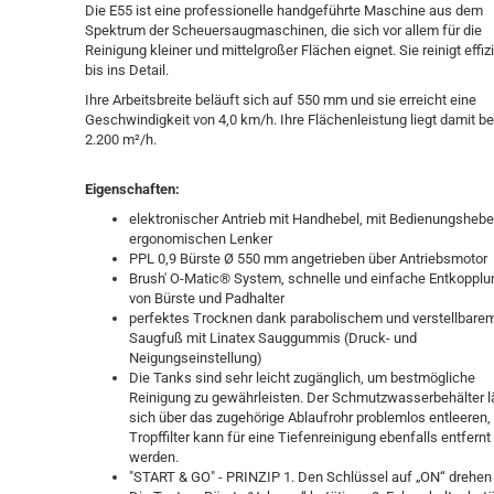
Die E55 ist eine professionelle handgeführte Maschine aus dem
Spektrum der Scheuersaugmaschinen, die sich vor allem für die
Reinigung kleiner und mittelgroßer Flächen eignet. Sie reinigt effiz
bis ins Detail.
Ihre Arbeitsbreite beläuft sich auf 550 mm und sie erreicht eine
Geschwindigkeit von 4,0 km/h. Ihre Flächenleistung liegt damit be
2.200 m²/h.
Eigenschaften:
elektronischer Antrieb mit Handhebel, mit Bedienungsheb
ergonomischen Lenker
PPL 0,9 Bürste Ø 550 mm angetrieben über Antriebsmotor
Brush' O-Matic® System, schnelle und einfache Entkopplu
von Bürste und Padhalter
perfektes Trocknen dank parabolischem und verstellbare
Saugfuß mit Linatex Sauggummis (Druck- und
Neigungseinstellung)
Die Tanks sind sehr leicht zugänglich, um bestmögliche
Reinigung zu gewährleisten. Der Schmutzwasserbehälter l
sich über das zugehörige Ablaufrohr problemlos entleeren,
Tropffilter kann für eine Tiefenreinigung ebenfalls entfernt
werden.
"START & GO" - PRINZIP 1. Den Schlüssel auf „ON“ drehen 