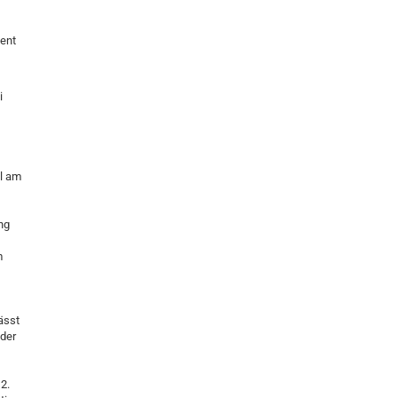
ient
i
el am
ng
m
ässt
 der
2.