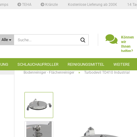
umps
TEHA
Kränzle
Kostenlose Lieferung ab 200€
14 Ta
Suche...
Können
Alle
wir
Ihnen
helfen?
Telefon:
02662
GUNG
SCHLAUCHAUFROLLER
REINIGUNGSMITTEL
WEITERE
6666
»
»
Startseite
Bodenreinigung
»
Bodenreiniger - Flächenreiniger
Turbodevil TD410 Industrial