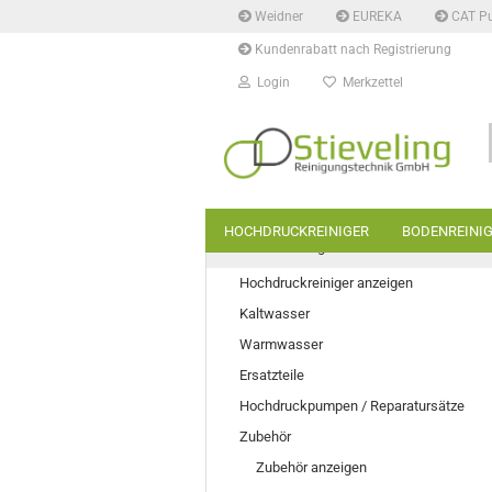
Weidner
EUREKA
CAT P
Kundenrabatt nach Registrierung
Login
Merkzettel
HOCHDRUCKREINIGER
BODENREINI
Hochdruckreiniger
Hochdruckreiniger anzeigen
Kaltwasser
Warmwasser
Ersatzteile
Hochdruckpumpen / Reparatursätze
Zubehör
Zubehör anzeigen