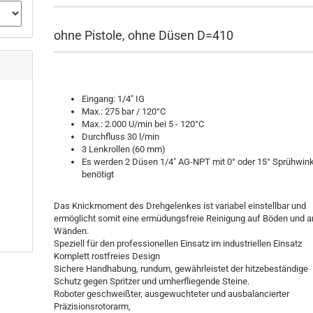
ohne Pistole, ohne Düsen D=410
Eingang: 1/4" IG
Max.: 275 bar / 120°C
Max.: 2.000 U/min bei 5 - 120°C
Durchfluss 30 l/min
3 Lenkrollen (60 mm)
Es werden 2 Düsen 1/4" AG-NPT mit 0° oder 15° Sprühwin
benötigt
Das Knickmoment des Drehgelenkes ist variabel einstellbar und
ermöglicht somit eine ermüdungsfreie Reinigung auf Böden und a
Wänden.
Speziell für den professionellen Einsatz im industriellen Einsatz
Komplett rostfreies Design
Sichere Handhabung, rundum, gewährleistet der hitzebeständige
Schutz gegen Spritzer und umherfliegende Steine.
Roboter geschweißter, ausgewuchteter und ausbalancierter
Präzisionsrotorarm,