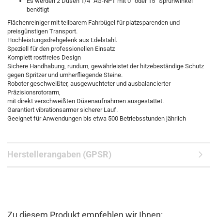
Es werden 2 Düsen 1/4" AG-NPT mit 0° oder 15° Sprühwinkel
benötigt
Flächenreiniger mit teilbarem Fahrbügel für platzsparenden und
preisgünstigen Transport.
Hochleistungsdrehgelenk aus Edelstahl.
Speziell für den professionellen Einsatz
Komplett rostfreies Design
Sichere Handhabung, rundum, gewährleistet der hitzebeständige Schutz
gegen Spritzer und umherfliegende Steine.
Roboter geschweißter, ausgewuchteter und ausbalancierter
Präzisionsrotorarm,
mit direkt verschweißten Düsenaufnahmen ausgestattet.
Garantiert vibrationsarmer sicherer Lauf.
Geeignet für Anwendungen bis etwa 500 Betriebsstunden jährlich
Herstellerangaben (GPSR)
Zu diesem Produkt empfehlen wir Ihnen: