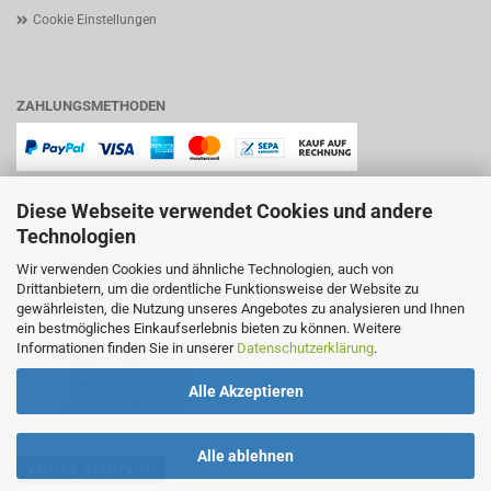
Cookie Einstellungen
ZAHLUNGSMETHODEN
Diese Webseite verwendet Cookies und andere
Technologien
Wir verwenden Cookies und ähnliche Technologien, auch von
Drittanbietern, um die ordentliche Funktionsweise der Website zu
gewährleisten, die Nutzung unseres Angebotes zu analysieren und Ihnen
ein bestmögliches Einkaufserlebnis bieten zu können. Weitere
Lindenstraße 11
Informationen finden Sie in unserer
Datenschutzerklärung
.
57644 Hattert
Telefon
02662 6666
Telefax 02662 4920
Alle Akzeptieren
info@stieveling.de
Alle ablehnen
Vertrag widerrufen