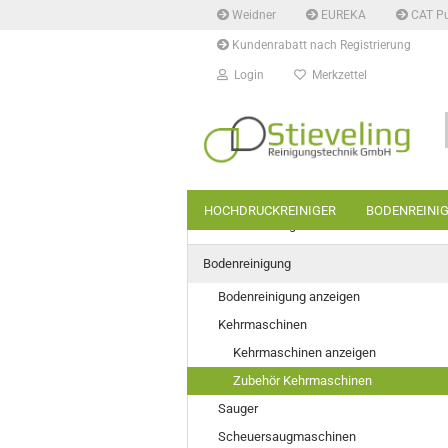
Weidner
EUREKA
CAT P
Kundenrabatt nach Registrierung
Login
Merkzettel
HOCHDRUCKREINIGER
BODENREINI
Hochdruckreiniger
Bodenreinigung
Bodenreinigung anzeigen
Kehrmaschinen
Kehrmaschinen anzeigen
Zubehör Kehrmaschinen
Sauger
Scheuersaugmaschinen