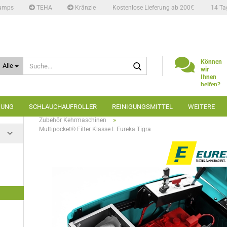
umps
TEHA
Kränzle
Kostenlose Lieferung ab 200€
14 Ta
Suche...
Können
Alle
wir
Ihnen
helfen?
Telefon:
02662
GUNG
SCHLAUCHAUFROLLER
REINIGUNGSMITTEL
WEITERE
6666
»
»
»
Startseite
Bodenreinigung
Kehrmaschinen
»
Zubehör Kehrmaschinen
Multipocket® Filter Klasse L Eureka Tigra