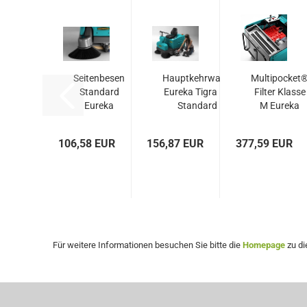
Seitenbesen
Hauptkehrwalze
Multipocket
Standard
Eureka Tigra EB
Filter Klasse
Eureka
Standard
M Eureka
Kobra EB /
Tigra...
Tigra...
106,58 EUR
156,87 EUR
377,59 EUR
Für weitere Informationen besuchen Sie bitte die
Homepage
zu di