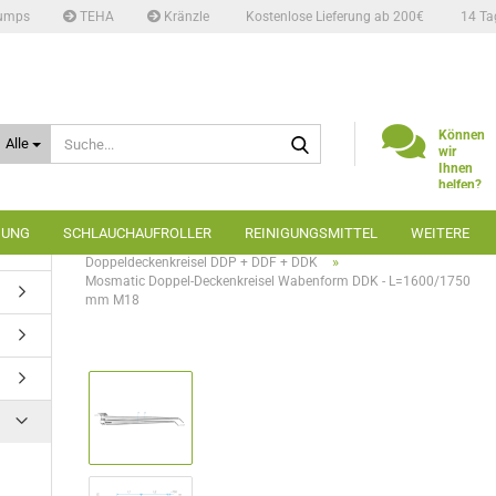
umps
TEHA
Kränzle
Kostenlose Lieferung ab 200€
14 Ta
Suche...
Können
Alle
wir
Ihnen
helfen?
Telefon:
02662
GUNG
SCHLAUCHAUFROLLER
REINIGUNGSMITTEL
WEITERE
6666
»
»
»
Startseite
Carwash
Deckenkreisel
»
Doppeldeckenkreisel DDP + DDF + DDK
Mosmatic Doppel-Deckenkreisel Wabenform DDK - L=1600/1750
mm M18