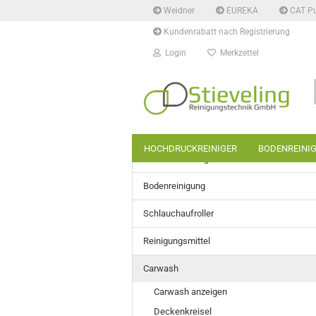
Weidner
EUREKA
CAT P
Kundenrabatt nach Registrierung
Login
Merkzettel
HOCHDRUCKREINIGER
BODENREINI
Hochdruckreiniger
Bodenreinigung
Schlauchaufroller
Reinigungsmittel
Carwash
Carwash anzeigen
Deckenkreisel