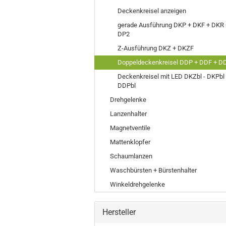
Deckenkreisel anzeigen
gerade Ausführung DKP + DKF + DKR 
DP2
Z-Ausführung DKZ + DKZF
Doppeldeckenkreisel DDP + DDF + D
Deckenkreisel mit LED DKZbl - DKPbl 
DDPbl
Drehgelenke
Lanzenhalter
Magnetventile
Mattenklopfer
Schaumlanzen
Waschbürsten + Bürstenhalter
Winkeldrehgelenke
Hersteller