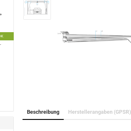
+
DK
-
Beschreibung
Herstellerangaben (GPSR