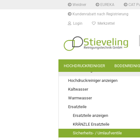
Weidner
EUREKA
CAT P
Kundenrabatt nach Registrierung
Login
Merkzettel
HOCHDRUCKREINIGER
BODENREINI
Hochdruckreiniger
Hochdruckreiniger anzeigen
Kaltwasser
Warmwasser
Ersatzteile
Ersatzteile anzeigen
KRÄNZLE Ersatzteile
Sicherheits- / Umlaufventile