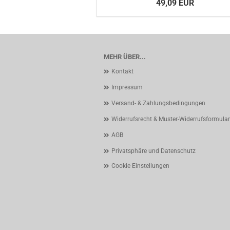
49,09 EUR
MEHR ÜBER...
Kontakt
Impressum
Versand- & Zahlungsbedingungen
Widerrufsrecht & Muster-Widerrufsformular
AGB
Privatsphäre und Datenschutz
Cookie Einstellungen