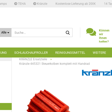
umps
TEHA
Kränzle
Kostenlose Lieferung ab 200€
14 Ta
Suche...
Können
Alle
wir
Ihnen
helfen?
Telefon:
02662
GUNG
SCHLAUCHAUFROLLER
REINIGUNGSMITTEL
WEITERE
6666
»
»
»
Startseite
Hochdruckreiniger
Ersatzteile
»
KRÄNZLE Ersatzteile
Kränzle 445321 Steuerkolben komplett mit Handrad