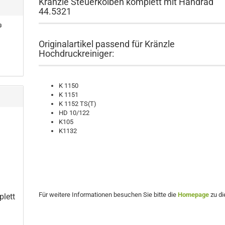
Kränzle Steuerkolben komplett mit Handrad
44.5321
Originalartikel passend für Kränzle
Hochdruckreiniger:
K 1150
K 1151
K 1152 TS(T)
HD 10/122
K105
K1132
Für weitere Informationen besuchen Sie bitte die
Homepage
zu di
lett