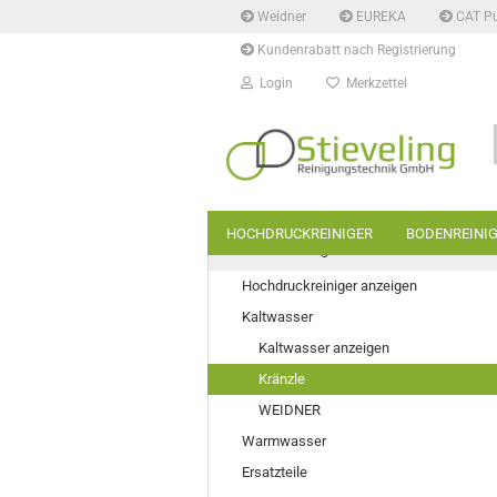
Weidner
EUREKA
CAT P
Kundenrabatt nach Registrierung
Login
Merkzettel
HOCHDRUCKREINIGER
BODENREINI
Hochdruckreiniger
Hochdruckreiniger anzeigen
Kaltwasser
Kaltwasser anzeigen
Kränzle
WEIDNER
Warmwasser
Ersatzteile