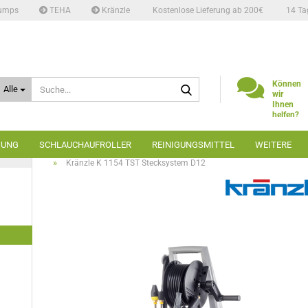
umps
TEHA
Kränzle
Kostenlose Lieferung ab 200€
14 Ta
Suche...
Können
Alle
wir
Ihnen
helfen?
Telefon:
02662
GUNG
SCHLAUCHAUFROLLER
REINIGUNGSMITTEL
WEITERE
6666
»
»
»
Startseite
Hochdruckreiniger
Kaltwasser
Kränzle
»
Kränzle K 1154 TST Stecksystem D12