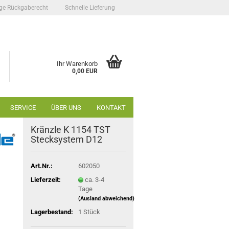
ge Rückgaberecht
Schnelle Lieferung
Ihr Warenkorb
0,00 EUR
SERVICE
ÜBER UNS
KONTAKT
Kränzle K 1154 TST
Stecksystem D12
Art.Nr.:
602050
Lieferzeit:
ca. 3-4
Tage
(Ausland abweichend)
Lagerbestand:
1
Stück