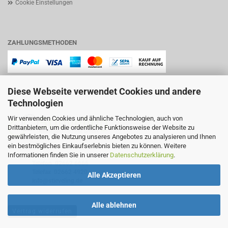
Cookie Einstellungen
ZAHLUNGSMETHODEN
Diese Webseite verwendet Cookies und andere
Technologien
Wir verwenden Cookies und ähnliche Technologien, auch von
Drittanbietern, um die ordentliche Funktionsweise der Website zu
gewährleisten, die Nutzung unseres Angebotes zu analysieren und Ihnen
ein bestmögliches Einkaufserlebnis bieten zu können. Weitere
Lindenstraße 11
Informationen finden Sie in unserer
Datenschutzerklärung
.
57644 Hattert
Telefon
02662 6666
Telefax 02662 4920
Alle Akzeptieren
info@stieveling.de
Alle ablehnen
Vertrag widerrufen