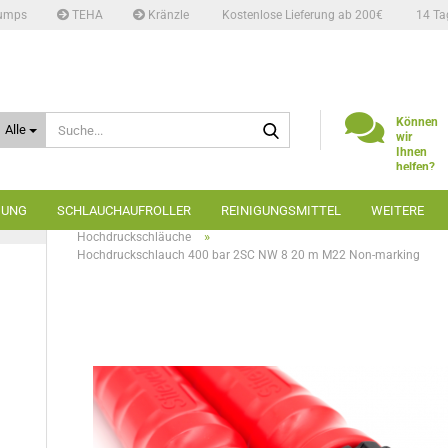
umps
TEHA
Kränzle
Kostenlose Lieferung ab 200€
14 Ta
Suche...
Können
Alle
wir
Ihnen
helfen?
Telefon:
02662
GUNG
SCHLAUCHAUFROLLER
REINIGUNGSMITTEL
WEITERE
6666
»
»
»
Startseite
Hochdruckreiniger
Zubehör
»
Hochdruckschläuche
Hochdruckschlauch 400 bar 2SC NW 8 20 m M22 Non-marking