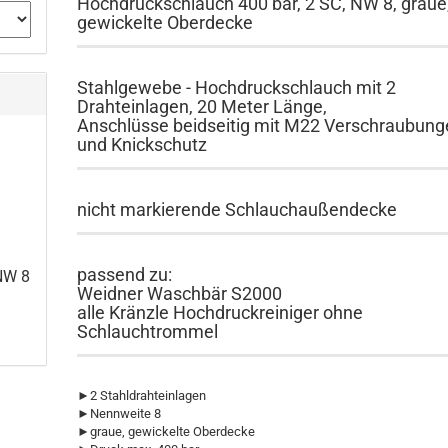
Hochdruckschlauch 400 bar, 2 SC, NW 8, graue
gewickelte Oberdecke
Stahlgewebe - Hochdruckschlauch mit 2
Drahteinlagen, 20 Meter Länge,
Anschlüsse beidseitig mit M22 Verschraubun
und Knickschutz
nicht markierende Schlauchaußendecke
passend zu:
NW 8
Weidner Waschbär S2000
alle Kränzle Hochdruckreiniger ohne
Schlauchtrommel
►2 Stahldrahteinlagen
►Nennweite 8
►graue, gewickelte Oberdecke