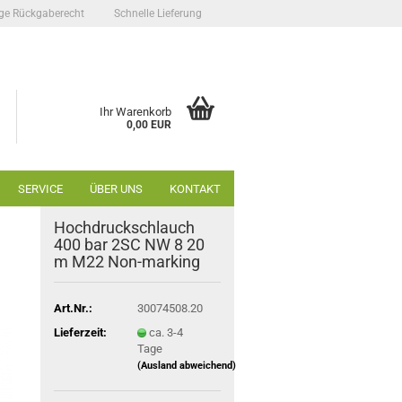
ge Rückgaberecht
Schnelle Lieferung
Ihr Warenkorb
0,00 EUR
SERVICE
ÜBER UNS
KONTAKT
Hochdruckschlauch
400 bar 2SC NW 8 20
m M22 Non-marking
Art.Nr.:
30074508.20
Lieferzeit:
ca. 3-4
Tage
(Ausland abweichend)