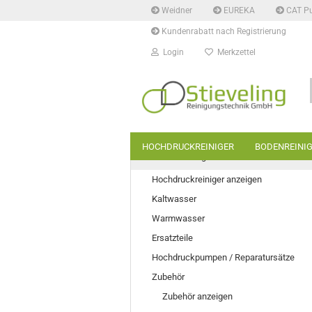
Weidner
EUREKA
CAT P
Kundenrabatt nach Registrierung
Login
Merkzettel
HOCHDRUCKREINIGER
BODENREINI
Hochdruckreiniger
Hochdruckreiniger anzeigen
Kaltwasser
Warmwasser
Ersatzteile
Hochdruckpumpen / Reparatursätze
Zubehör
Zubehör anzeigen