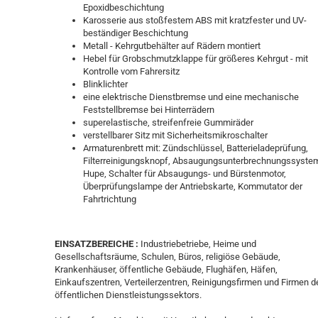
Epoxidbeschichtung
Karosserie aus stoßfestem ABS mit kratzfester und UV-
beständiger Beschichtung
Metall - Kehrgutbehälter auf Rädern montiert
Hebel für Grobschmutzklappe für größeres Kehrgut - mit
Kontrolle vom Fahrersitz
Blinklichter
eine elektrische Dienstbremse und eine mechanische
Feststellbremse bei Hinterrädern
superelastische, streifenfreie Gummiräder
verstellbarer Sitz mit Sicherheitsmikroschalter
Armaturenbrett mit: Zündschlüssel, Batterieladeprüfung,
Filterreinigungsknopf, Absaugungsunterbrechnungssyste
Hupe, Schalter für Absaugungs- und Bürstenmotor,
Überprüfungslampe der Antriebskarte, Kommutator der
Fahrtrichtung
EINSATZBEREICHE :
Industriebetriebe, Heime und
Gesellschaftsräume, Schulen, Büros, religiöse Gebäude,
Krankenhäuser, öffentliche Gebäude, Flughäfen, Häfen,
Einkaufszentren, Verteilerzentren, Reinigungsfirmen und Firmen d
öffentlichen Dienstleistungssektors.