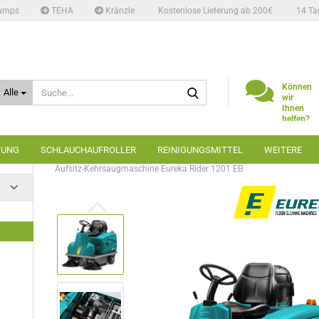
umps
TEHA
Kränzle
Kostenlose Lieferung ab 200€
14 Ta
Suche...
Können
Alle
wir
Ihnen
helfen?
Telefon:
02662
GUNG
SCHLAUCHAUFROLLER
REINIGUNGSMITTEL
WEITERE
6666
»
»
»
Startseite
Bodenreinigung
Kehrmaschinen
Aufsitz-Kehrsaugmaschine Eureka Rider 1201 EB