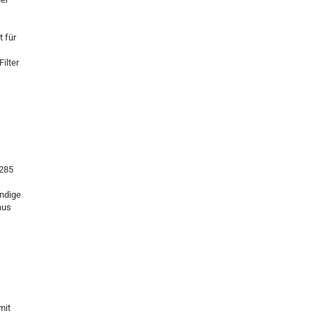
t für
ilter
 285
ändige
aus
mit