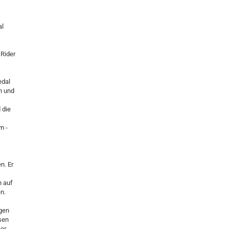
al
 Rider
edal
n und
 die
m -
n. Er
h auf
n.
ögen
sen
her