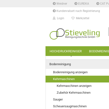
Weidner
EUREKA
CAT P
Kundenrabatt nach Registrierung
Login
Merkzettel
HOCHDRUCKREINIGER
BODENREINI
Hochdruckreiniger
Bodenreinigung
Bodenreinigung anzeigen
Kehrmaschinen
Kehrmaschinen anzeigen
Zubehör Kehrmaschinen
Sauger
Scheuersaugmaschinen