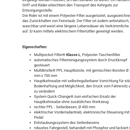
Griff und Räder erleichtern den Transport des Kehrguts zur
Entsorgungsstelle.
Die Rider ist mit einem Polyester-Filter ausgerüstet, ausgezeichne
das Zurückhalten von Feinstaub. Der Filter ist zudem antistatisch,
waschbar und weist eine längere Lebensdauer als herkömmliche F
auf. Er kann mittels elektrischem Filterrüttler gereinigt werden.
Eigenschaften:
Multipocket Filter®
Klasse L
, Polyester-Taschenfilter
automatisches Filterreinigungssystem durch Druckknopf
gesteuert
MultiBristle® PPL Hauptbürste, mit gemischten Borsten Ø
mm x 700 mm
Hauptkehrwalze mit selbstregulierbarer Vorrichtung für st
Bodenhaftung und Möglichkeit, den Druck vom Fahrersitz 
zu verändern
System Quick-Change® zum einfachen Ersatz der
Hauptkehrwalze ohne zusätzliches Werkzeug
rechter PPL - Seitenbesen, Ø 450 mm
elektrischer Vorderradantrieb, elektronische Steuerung mit
Pedal
Entstaubungssystem des Seitenbesens
robustes Fahrgestell, behandelt mit Phosphor und lackiert 