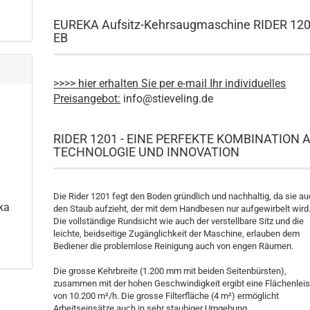
EUREKA Aufsitz-Kehrsaugmaschine RIDER 12
EB
>>>> hier erhalten Sie per e-mail Ihr individuelles
Preisangebot:
info@stieveling.de
RIDER 1201 - EINE PERFEKTE KOMBINATION 
TECHNOLOGIE UND INNOVATION
Die Rider 1201 fegt den Boden gründlich und nachhaltig, da sie a
ka
den Staub aufzieht, der mit dem Handbesen nur aufgewirbelt wird
Die vollständige Rundsicht wie auch der verstellbare Sitz und die
leichte, beidseitige Zugänglichkeit der Maschine, erlauben dem
Bediener die problemlose Reinigung auch von engen Räumen.
Die grosse Kehrbreite (1.200 mm mit beiden Seitenbürsten),
zusammen mit der hohen Geschwindigkeit ergibt eine Flächenlei
von 10.200 m²/h. Die grosse Filterfläche (4 m²) ermöglicht
Arbeitseinsätze auch in sehr staubiger Umgebung.