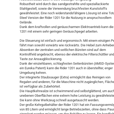
Robustheit wird durch das sandgestrahlte und speziallackierte
Stahlgestell, sowie die Verwendung bruchfesten Kunststoffs
gewährleistet. Eine noch widerstandsfähigere Lösung ist eine Tot
Steel Version der Rider 1201 für die Nutzung in anspruchsvollem
Gelände.
Dank dem kraftvollen und geräuscharmen Elektroantrieb kann die
1201 mit einem sehr geringen Geräuschpegel arbeiten.
Die Steuerung ist einfach und ergonomisch. Mit einem einzigen P
fährt man sowohl vorwärts wie rückwärts. Die Hebel zum Anhebe
Absenken der zentralen und seitlichen Bürsten sind auf dem
Kontrollfeld angebracht, ebenso der elektrische Filterschüttler und
Taste zur Ansaugblockierung.
Dank der einziehbaren, schlagfesten Seitenbürsten (AMSD-Syste
ein Eureka Patent) kann die Rider 1201 auch in überstellter, enger
Umgebung kehren.
Der integrierte Staubsauger (Extra) ermöglicht das Reinigen von
Regalen und anderen, für die Maschine nicht zugänglichen, Fläche
ist verfügbar als Zubehörteil.
Die Hauptkehrwalze ist schwimmend und selbstglättend, um auc
unebenen Oberflächen eine extrem hohe Leistung zu gewährleiste
Sie kann ohne Werkzeug schnell ausgetauscht werden.
Der große Kehrgutbehälter der Rider 1201 hat ein Fassungsverm
von 85 Litern und ermöglicht lange Betriebszeiten, ohne dass Pau
eingelegt werden müssen, um den Behälter zu leeren. Ein handlic