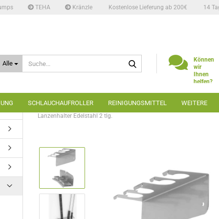
umps
TEHA
Kränzle
Kostenlose Lieferung ab 200€
14 Ta
Suche...
Können
Alle
wir
Ihnen
helfen?
Telefon:
02662
GUNG
SCHLAUCHAUFROLLER
REINIGUNGSMITTEL
WEITERE
6666
»
»
»
Startseite
Carwash
Lanzenhalter
Lanzenhalter Edelstahl 2 tlg.