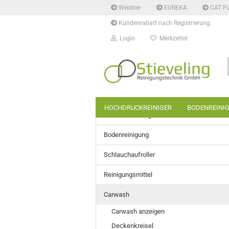
Weidner
EUREKA
CAT P
Kundenrabatt nach Registrierung
Login
Merkzettel
HOCHDRUCKREINIGER
BODENREINI
Hochdruckreiniger
Bodenreinigung
Schlauchaufroller
Reinigungsmittel
Carwash
Carwash anzeigen
Deckenkreisel