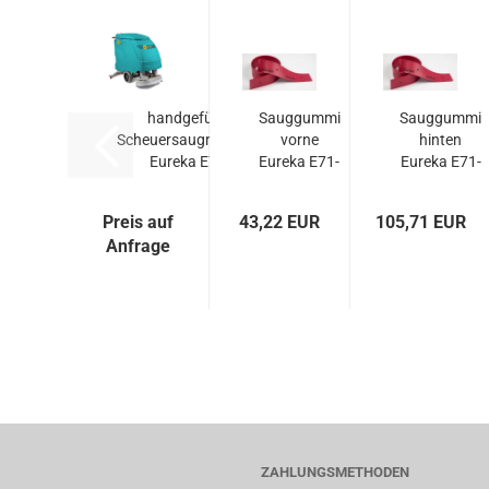
handgeführte
Sauggummi
Sauggummi
Scheuersaugmaschine
vorne
hinten
Eureka E71...
Eureka E71-
Eureka E71-
81 Linatex
81 Linatex
Preis auf
43,22 EUR
105,71 EUR
Anfrage
ZAHLUNGSMETHODEN