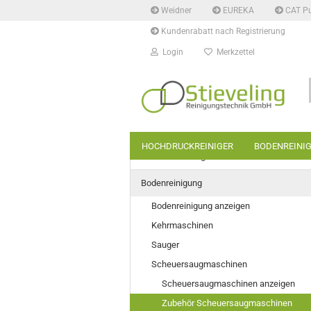
Weidner
EUREKA
CAT P
Kundenrabatt nach Registrierung
Login
Merkzettel
HOCHDRUCKREINIGER
BODENREINI
Hochdruckreiniger
Bodenreinigung
Bodenreinigung anzeigen
Kehrmaschinen
Sauger
Scheuersaugmaschinen
Scheuersaugmaschinen anzeigen
Zubehör Scheuersaugmaschinen