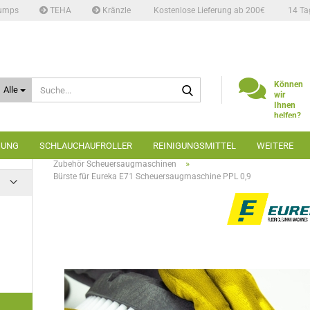
umps
TEHA
Kränzle
Kostenlose Lieferung ab 200€
14 Ta
Suche...
Können
Alle
wir
Ihnen
helfen?
Telefon:
02662
GUNG
SCHLAUCHAUFROLLER
REINIGUNGSMITTEL
WEITERE
6666
»
»
»
Startseite
Bodenreinigung
Scheuersaugmaschinen
»
Zubehör Scheuersaugmaschinen
Bürste für Eureka E71 Scheuersaugmaschine PPL 0,9