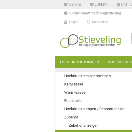
Weidner
EUREKA
CAT P
Kundenrabatt nach Registrierung
Login
Merkzettel
HOCHDRUCKREINIGER
BODENREINI
Hochdruckreiniger
Hochdruckreiniger anzeigen
Kaltwasser
Warmwasser
Ersatzteile
Hochdruckpumpen / Reparatursätze
Zubehör
Zubehör anzeigen