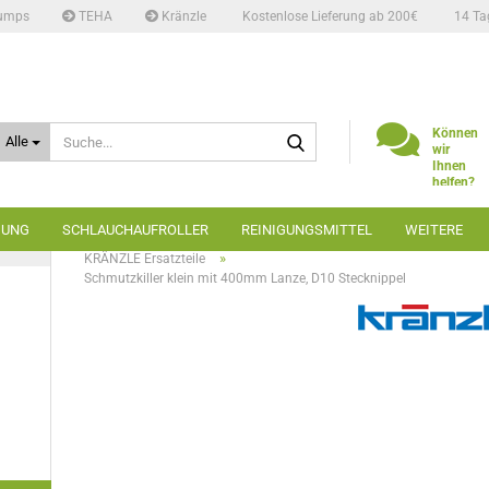
umps
TEHA
Kränzle
Kostenlose Lieferung ab 200€
14 Ta
Suche...
Können
Alle
wir
Ihnen
helfen?
Telefon:
02662
GUNG
SCHLAUCHAUFROLLER
REINIGUNGSMITTEL
WEITERE
6666
»
»
»
Startseite
Hochdruckreiniger
Ersatzteile
»
KRÄNZLE Ersatzteile
Schmutzkiller klein mit 400mm Lanze, D10 Stecknippel