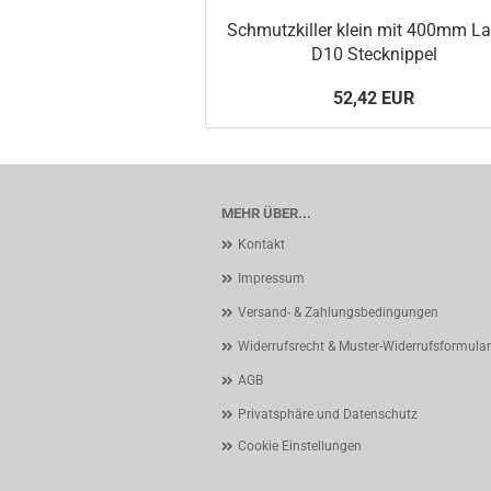
Schmutzkiller klein mit 400mm La
D10 Stecknippel
52,42 EUR
MEHR ÜBER...
Kontakt
Impressum
Versand- & Zahlungsbedingungen
Widerrufsrecht & Muster-Widerrufsformular
AGB
Privatsphäre und Datenschutz
Cookie Einstellungen