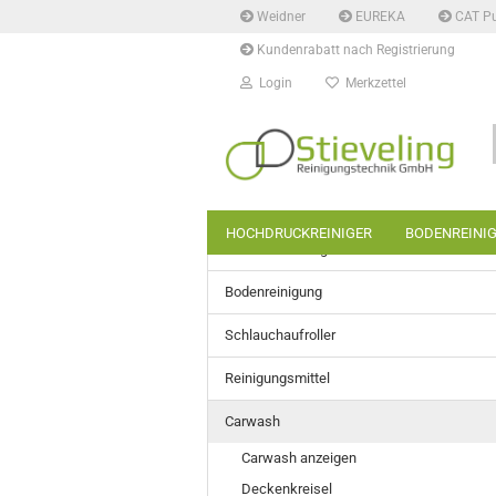
Weidner
EUREKA
CAT P
Kundenrabatt nach Registrierung
Login
Merkzettel
HOCHDRUCKREINIGER
BODENREINI
Hochdruckreiniger
Bodenreinigung
Schlauchaufroller
Reinigungsmittel
Carwash
Carwash anzeigen
Deckenkreisel