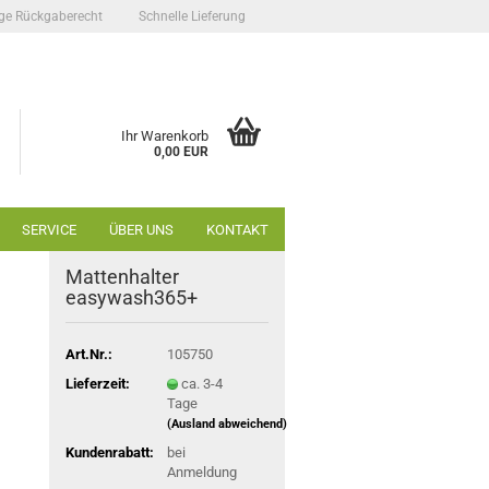
ge Rückgaberecht
Schnelle Lieferung
Ihr Warenkorb
0,00 EUR
SERVICE
ÜBER UNS
KONTAKT
Mattenhalter
easywash365+
Art.Nr.:
105750
Lieferzeit:
ca. 3-4
Tage
(Ausland abweichend)
Kundenrabatt:
bei
Anmeldung