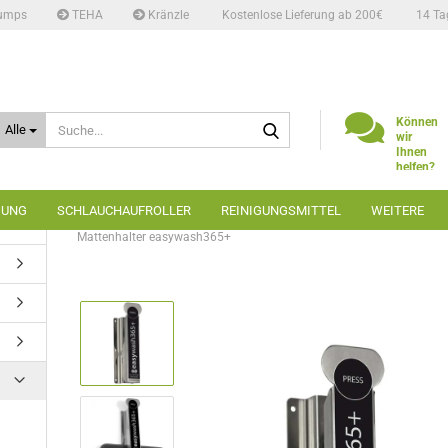
umps
TEHA
Kränzle
Kostenlose Lieferung ab 200€
14 Ta
Suche...
Können
Alle
wir
Ihnen
helfen?
Telefon:
02662
GUNG
SCHLAUCHAUFROLLER
REINIGUNGSMITTEL
WEITERE
6666
»
»
»
Startseite
Carwash
Mattenklopfer
Mattenhalter easywash365+