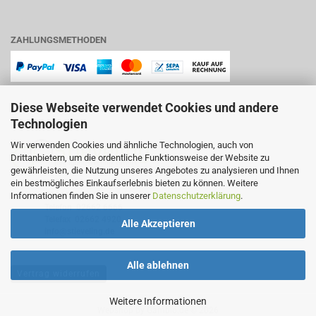
ZAHLUNGSMETHODEN
Diese Webseite verwendet Cookies und andere
Technologien
Wir verwenden Cookies und ähnliche Technologien, auch von
Drittanbietern, um die ordentliche Funktionsweise der Website zu
gewährleisten, die Nutzung unseres Angebotes zu analysieren und Ihnen
ein bestmögliches Einkaufserlebnis bieten zu können. Weitere
Lindenstraße 11
Informationen finden Sie in unserer
Datenschutzerklärung
.
57644 Hattert
Telefon
02662 6666
Telefax 02662 4920
Alle Akzeptieren
info@stieveling.de
Alle ablehnen
Vertrag widerrufen
Weitere Informationen
Webshop
by Gambio.de © 2026