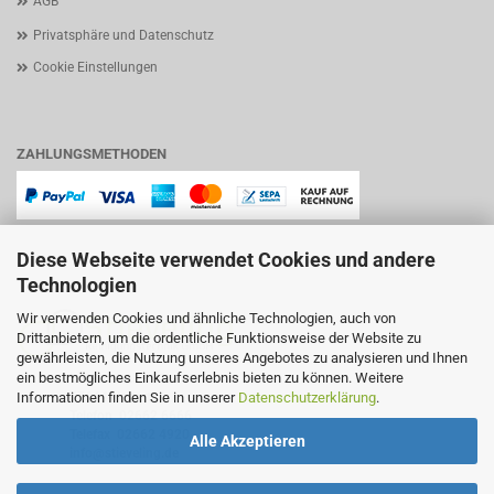
AGB
Privatsphäre und Datenschutz
Cookie Einstellungen
ZAHLUNGSMETHODEN
Diese Webseite verwendet Cookies und andere
Technologien
Wir verwenden Cookies und ähnliche Technologien, auch von
Drittanbietern, um die ordentliche Funktionsweise der Website zu
gewährleisten, die Nutzung unseres Angebotes zu analysieren und Ihnen
ein bestmögliches Einkaufserlebnis bieten zu können. Weitere
Lindenstraße 11
Informationen finden Sie in unserer
Datenschutzerklärung
.
57644 Hattert
Telefon
02662 6666
Telefax 02662 4920
Alle Akzeptieren
info@stieveling.de