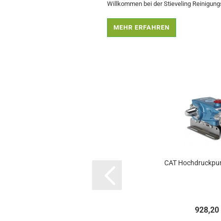
Willkommen bei der Stieveling Reinigun
MEHR ERFAHREN
TOP
-37%
1K Aktionsangebot...
CAT Hochdruckpum
EUR
EUR
928,20