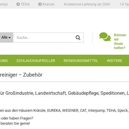
umps
TEHA
Kränzle
Kostenlose Lieferung ab 200€
14 Ta
Suche...
Können
Alle
wir
Ihnen
helfen?
Telefon:
02662
GUNG
SCHLAUCHAUFROLLER
REINIGUNGSMITTEL
WEITERE
6666
reiniger – Zubehör
 für Großindustrie, Landwirtschaft, Gebäudepflege, Speditionen
tten aus den Häusern Kränzle, EUREKA, WEIDNER, CAT, Interpump, TEHA, Speck,
 oder haben Fragen?
 beraten Sie gerne!