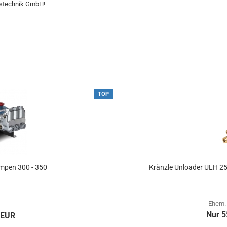
gstechnik GmbH!
TOP
pen 300 - 350
Kränzle Unloader ULH 2
Ehem.
Nur 5
 EUR