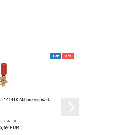
TOP
-37%
50 14141K Aktionsangebot...
CAT Hochd
 88,54 EUR
5,69 EUR
9