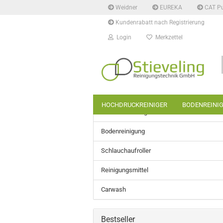
Weidner
EUREKA
CAT P
Kundenrabatt nach Registrierung
Login
Merkzettel
HOCHDRUCKREINIGER
BODENREINI
Hochdruckreiniger
Bodenreinigung
Schlauchaufroller
Reinigungsmittel
Carwash
Bestseller