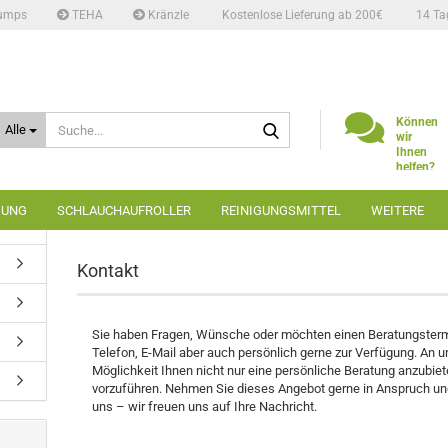
umps
TEHA
Kränzle
Kostenlose Lieferung ab 200€
14 Ta
Suche...
Können
Alle
wir
Ihnen
helfen?
Telefon:
02662
GUNG
SCHLAUCHAUFROLLER
REINIGUNGSMITTEL
WEITERE
6666
»
Startseite
Kontakt
Kontakt
Sie haben Fragen, Wünsche oder möchten einen Beratungstermi
Telefon, E-Mail aber auch persönlich gerne zur Verfügung. An u
Möglichkeit Ihnen nicht nur eine persönliche Beratung anzubie
vorzuführen. Nehmen Sie dieses Angebot gerne in Anspruch und
uns – wir freuen uns auf Ihre Nachricht.