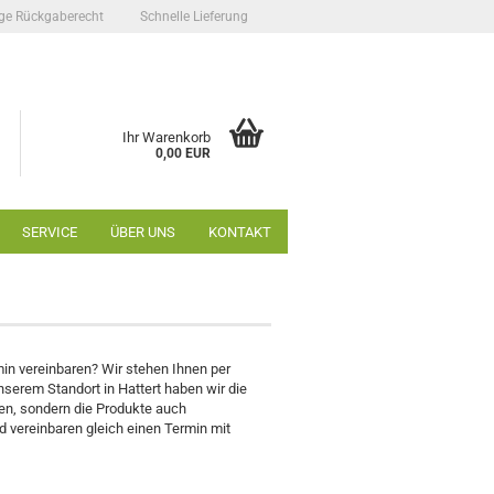
ge Rückgaberecht
Schnelle Lieferung
Ihr Warenkorb
0,00 EUR
SERVICE
ÜBER UNS
KONTAKT
n vereinbaren? Wir stehen Ihnen per
nserem Standort in Hattert haben wir die
ten, sondern die Produkte auch
 vereinbaren gleich einen Termin mit